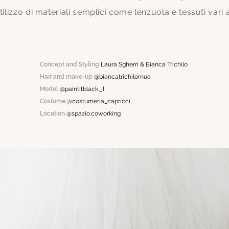
utilizzo di materiali semplici come lenzuola e tessuti vari a
Concept and Styling
Laura Sgherri & Bianca Trichilo
Hair and make-up
@biancatrichilomua
Model
@paintitblack_jl
Costume
@costumeria_capricci
Location
@spazio.coworking