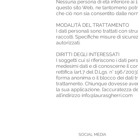
Nessuna persona di età inferiore ai 1
questo sito Web, ne tantomeno potrà 
che ciò non sia consentito dalle nor
MODALITÀ DEL TRATTAMENTO
I dati personali sono trattati con st
raccolti. Specifiche misure di sicurez
autorizzati.
DIRITTI DEGLI INTERESSATI
I soggetti cui si riferiscono i dati 
medesimi dati e di conoscerne il cont
rettifica (art.7 del D.Lgs. n° 196/2003
forma anonima o il blocco dei dati tra
trattamento. Chiunque dovesse avere d
la sua applicazione, l’accuratezza dei
all’indirizzo info@laurasgherri.com
SOCIAL MEDIA