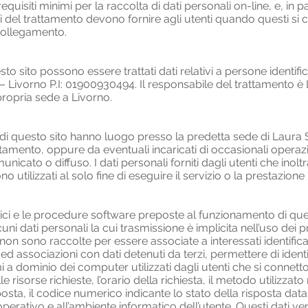
uisiti minimi per la raccolta di dati personali on-line, e, in par
ari del trattamento devono fornire agli utenti quando questi s
collegamento.
 sito possono essere trattati dati relativi a persone identificate
 – Livorno P.I: 01900930494. Il responsabile del trattamento è 
propria sede a Livorno.
b di questo sito hanno luogo presso la predetta sede di Laura 
ttamento, oppure da eventuali incaricati di occasionali opera
icato o diffuso. I dati personali forniti dagli utenti che inoltr
o utilizzati al solo fine di eseguire il servizio o la prestazione 
atici e le procedure software preposte al funzionamento di qu
uni dati personali la cui trasmissione è implicita nell’uso dei 
e non sono raccolte per essere associate a interessati identific
d associazioni con dati detenuti da terzi, permettere di identif
omi a dominio dei computer utilizzati dagli utenti che si connetton
 risorse richieste, l’orario della richiesta, il metodo utilizzato 
posta, il codice numerico indicante lo stato della risposta data
operativo e all’ambiente informatico dell’utente. Questi dati ven