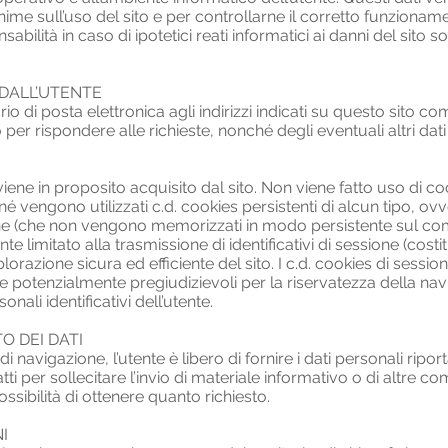
nime sull’uso del sito e per controllarne il corretto funzionam
sabilità in caso di ipotetici reati informatici ai danni del sito s
 DALL’UTENTE
tario di posta elettronica agli indirizzi indicati su questo sito
 per rispondere alle richieste, nonché degli eventuali altri dati 
ene in proposito acquisito dal sito. Non viene fatto uso di co
né vengono utilizzati c.d. cookies persistenti di alcun tipo, ov
sione (che non vengono memorizzati in modo persistente sul c
e limitato alla trasmissione di identificativi di sessione (costi
orazione sicura ed efficiente del sito. I c.d. cookies di sessione 
e potenzialmente pregiudizievoli per la riservatezza della nav
nali identificativi dell’utente.
O DEI DATI
i navigazione, l’utente è libero di fornire i dati personali ripor
ti per sollecitare l’invio di materiale informativo o di altre c
ibilità di ottenere quanto richiesto.
I