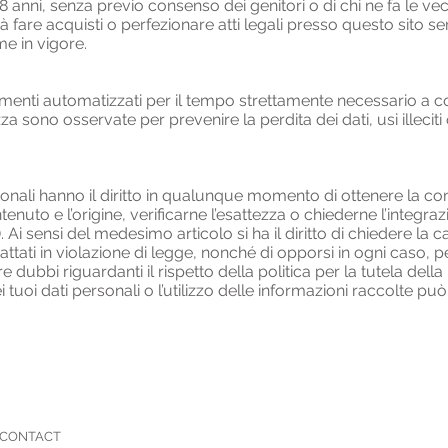
8 anni, senza previo consenso dei genitori o di chi ne fa le vec
fare acquisti o perfezionare atti legali presso questo sito 
me in vigore.
rumenti automatizzati per il tempo strettamente necessario a co
za sono osservate per prevenire la perdita dei dati, usi illecit
personali hanno il diritto in qualunque momento di ottenere la 
enuto e l’origine, verificarne l’esattezza o chiederne l’integr
). Ai sensi del medesimo articolo si ha il diritto di chiedere la
ttati in violazione di legge, nonché di opporsi in ogni caso, per
ubbi riguardanti il rispetto della politica per la tutela dell
 tuoi dati personali o l’utilizzo delle informazioni raccolte pu
CONTACT