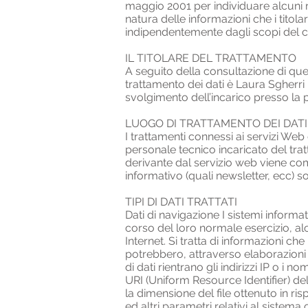
maggio 2001 per individuare alcuni req
natura delle informazioni che i titol
indipendentemente dagli scopi del 
IL TITOLARE DEL TRATTAMENTO
A seguito della consultazione di questo
trattamento dei dati è Laura Sgherri
svolgimento dell’incarico presso la 
LUOGO DI TRATTAMENTO DEI DATI
I trattamenti connessi ai servizi We
personale tecnico incaricato del tra
derivante dal servizio web viene comun
informativo (quali newsletter, ecc) son
TIPI DI DATI TRATTATI
Dati di navigazione I sistemi inform
corso del loro normale esercizio, alc
Internet. Si tratta di informazioni ch
potrebbero, attraverso elaborazioni e
di dati rientrano gli indirizzi IP o i n
URI (Uniform Resource Identifier) delle
la dimensione del file ottenuto in ris
ed altri parametri relativi al sistema 