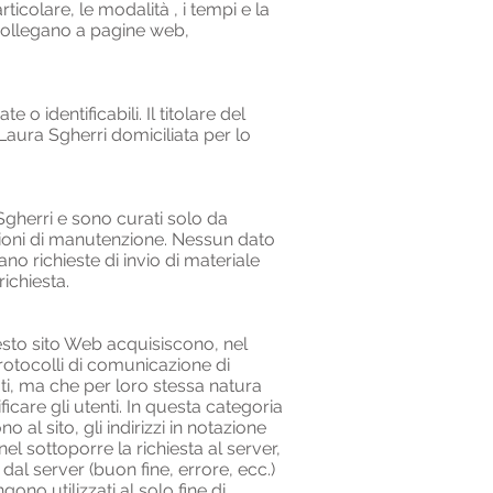
ticolare, le modalità , i tempi e la
i collegano a pagine web,
 o identificabili. Il titolare del
Laura Sgherri domiciliata per lo
Sgherri e sono curati solo da
zioni di manutenzione. Nessun dato
ano richieste di invio di materiale
richiesta.
esto sito Web acquisiscono, nel
protocolli di comunicazione di
ati, ma che per loro stessa natura
icare gli utenti. In questa categoria
o al sito, gli indirizzi in notazione
nel sottoporre la richiesta al server,
 dal server (buon fine, errore, ecc.)
gono utilizzati al solo fine di