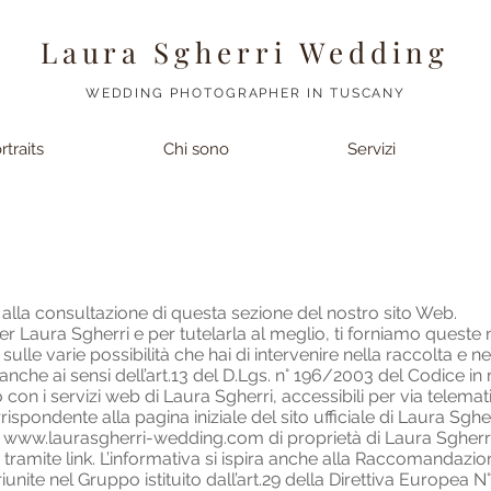
Laura Sgherri Wedding
WEDDING PHOTOGRAPHER IN TUSCANY
rtraits
Chi sono
Servizi
alla consultazione di questa sezione del nostro sito Web.
 Laura Sgherri e per tutelarla al meglio, ti forniamo queste no
ulle varie possibilità che hai di intervenire nella raccolta e nell’
 anche ai sensi dell’art.13 del D.Lgs. n° 196/2003 del Codice in
on i servizi web di Laura Sgherri, accessibili per via telematica
ispondente alla pagina iniziale del sito ufficiale di Laura Sgher
i
www.laurasgherri-wedding.com
di proprietà di Laura Sgherri
 tramite link. L’informativa si ispira anche alla Raccomandazi
riunite nel Gruppo istituito dall’art.29 della Direttiva Europea