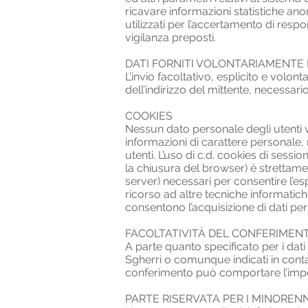
ricavare informazioni statistiche ano
utilizzati per l’accertamento di respon
vigilanza preposti.
DATI FORNITI VOLONTARIAMENTE
L’invio facoltativo, esplicito e volon
dell’indirizzo del mittente, necessario
COOKIES
Nessun dato personale degli utenti vi
informazioni di carattere personale, 
utenti. L’uso di c.d. cookies di ses
la chiusura del browser) è strettament
server) necessari per consentire l’espl
ricorso ad altre tecniche informatich
consentono l’acquisizione di dati perso
FACOLTATIVITÀ DEL CONFERIMENT
A parte quanto specificato per i dati d
Sgherri o comunque indicati in contat
conferimento può comportare l’imposs
PARTE RISERVATA PER I MINORENN