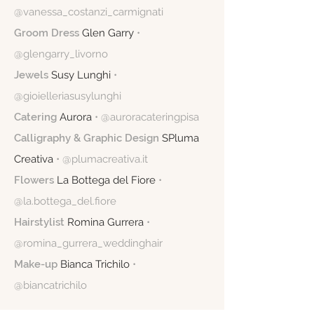
@vanessa_costanzi_carmignati
Groom Dress
Glen Garry
•
@glengarry_livorno
Jewels
Susy Lunghi
•
@gioielleriasusylunghi
Catering
Aurora
• @auroracateringpisa
Calligraphy & Graphic Design
SPluma
Creativa
•
@plumacreativa.it
Flowers
La Bottega del Fiore
•
@la.bottega_del.fiore
Hairstylist
Romina Gurrera
•
@romina_gurrera_weddinghair
Make-up
Bianca Trichilo
•
@biancatrichilo