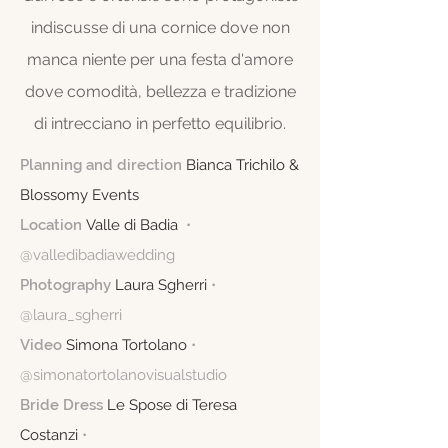
indiscusse di una cornice dove non
manca niente per una festa d'amore
dove comodità, bellezza e tradizione
di intrecciano in perfetto equilibrio.
Planning and direction
Bianca Trichilo &
Blossomy Events
Location
Valle di Badia
•
@valledibadiawedding
Photography
Laura Sgherri
•
@laura_sgherri
Video
Simona Tortolano
•
@simonatortolanovisualstudio
Bride Dress
Le Spose di Teresa
Costanzi
•